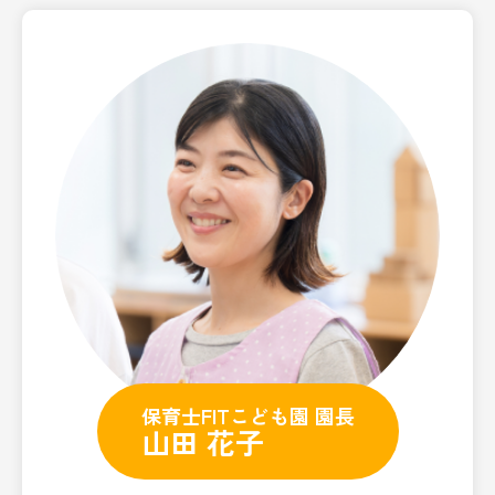
保育士FITこども園 園長
山田 花子