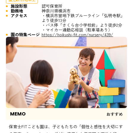
施設形態
認可保育所
勤務地
神奈川県横浜市
アクセス
・横浜市営地下鉄ブルーライン「弘明寺駅」
より徒歩13分
・バス停「さくら台小学校前」より徒歩2分
・マイカー通勤応相談（駐車場あり）
園の特集ページ
https://hoikushi-fit.com/nursery/439/
MEMO
おすすめ
保育士FITこども園は、子どもたちの「個性と感性を大切にす