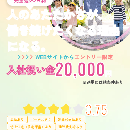
完全週休2日制
人のあたたかさが、
働き続けたくなる理由
になる。
WEBサイトから
エントリー限定
20,000
入社祝い金
円
※適用には諸条件あり
3.75
昇給あり
ボーナスあり
残業代支給あり
借上住宅（住宅手当）あり
通勤費支給あり