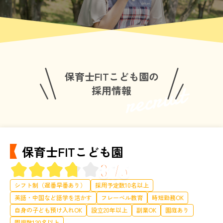
保育士FITこども園の
recruit
採用情報
保育士FITこども園
3.75
シフト制（遅番早番あり）
採用予定数10名以上
英語・中国など語学を活かす
フレーベル教育
時短勤務OK
自身の子ども預け入れOK
設立20年以上
副業OK
園庭あり
園児数120名以上